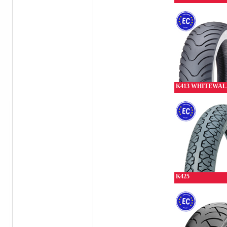
K413 WHITEWAL
K425