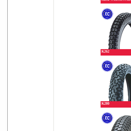
K262
K280