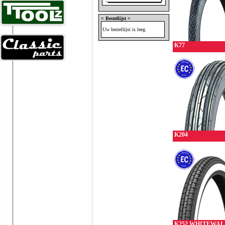
= Bestellijst =
Uw bestellijst is leeg.
K77
K204
K252 WHITEWAL