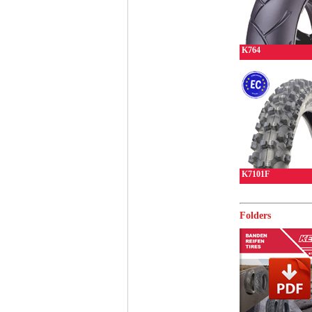
K764
K7101F
Folders