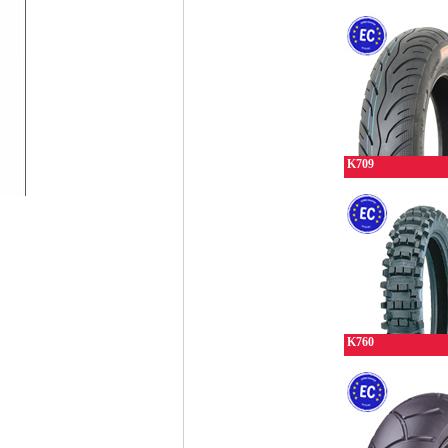
K709
K760