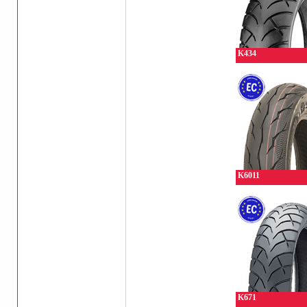
K434
K6011
K671