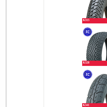
K315
K328
K341