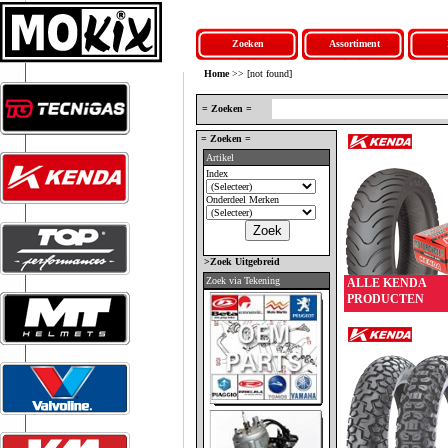
Zoeken
Assortiment
Home
>> [not found]
= Zoeken =
= Zoeken =
Artikel
Index
Onderdeel Merken
>Zoek Uitgebreid
Zoek via Tekening
ALLE KENDA
PRODUCTEN