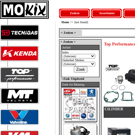
Zoeken
Assortiment
Home
>> [not found]
= Zoeken =
= Zoeken =
Top Performanc
Artikel
Index
Onderdeel Merken
>Zoek Uitgebreid
Zoek via Tekening
CILINDER