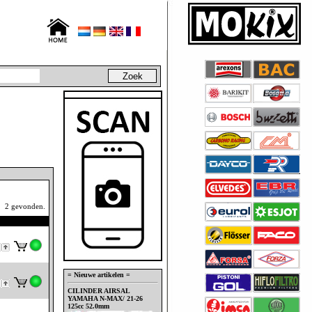
2 gevonden.
= Nieuwe artikelen =
CILINDER AIRSAL
YAMAHA N-MAX/ 21-26
125cc 52.0mm