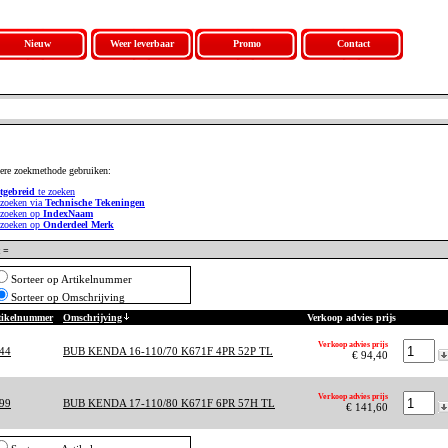
Nieuw
Weer leverbaar
Promo
Contact
ere zoekmethode gebruiken:
tgebreid
te zoeken
 zoeken via
Technische Tekeningen
 zoeken op
IndexNaam
 zoeken op
Onderdeel Merk
 =
Sorteer op Artikelnummer
Sorteer op Omschrijving
tikelnummer
Omschrijving
Verkoop advies prijs
Verkoop advies prijs
44
BUB KENDA 16-110/70 K671F 4PR 52P TL
€ 94,40
Verkoop advies prijs
99
BUB KENDA 17-110/80 K671F 6PR 57H TL
€ 141,60