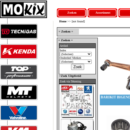
Zoeken
Assortiment
Home
>> [not found]
= Zoeken =
= Zoeken =
Artikel
Index
Onderdeel Merken
>Zoek Uitgebreid
Zoek via Tekening
BARIKIT BIGEN