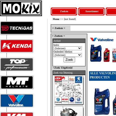
Zoeken
Assortiment
Home
>> [not found]
= Zoeken =
= Zoeken =
Artikel
Index
Onderdeel Merken
>Zoek Uitgebreid
Zoek via Tekening
ALLE VALVOLIN
PRODUCTEN