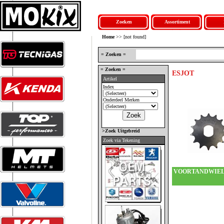
Zoeken
Assortiment
Home
>> [not found]
= Zoeken =
= Zoeken =
ESJOT
Artikel
Index
Onderdeel Merken
>Zoek Uitgebreid
Zoek via Tekening
VOORTANDWIE