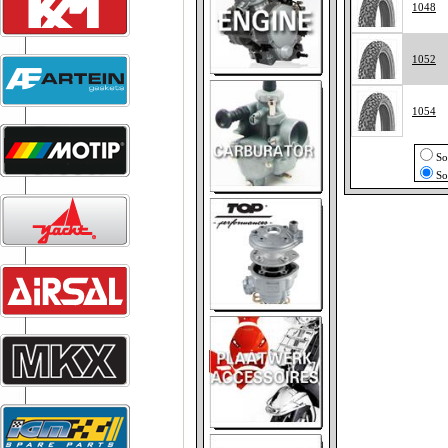
1048
1052
1054
So
So