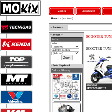
Zoeken
Assortiment
Home
>> [not found]
= Zoeken =
= Zoeken =
SCOOTER TUN
Artikel
Index
SCOOTER TUN
Onderdeel Merken
>Zoek Uitgebreid
Zoek via Tekening