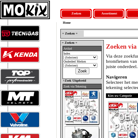
Zoeken
Assortiment
Home
= Zoeken =
= Zoeken =
Zoeken via
Artikel
Index
Via deze zoekfun
bromfietsen van
Onderdeel Merken
juiste onderdeel.
Navigeren
>Zoek Uitgebreid
Selecteer het me
Zoek via Tekening
tekening selectee
Kies uw Categorie